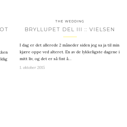
THE WEDDING
GOT
BRYLLUPET DEL III :: VIELSEN
I dag er det allerede 2 måneder siden jeg sa ja til min
kjære oppe ved alteret. En av de lykkeligste dagene i
kken
mitt liv, og det er så fint å…
ldig
1. oktober 2015