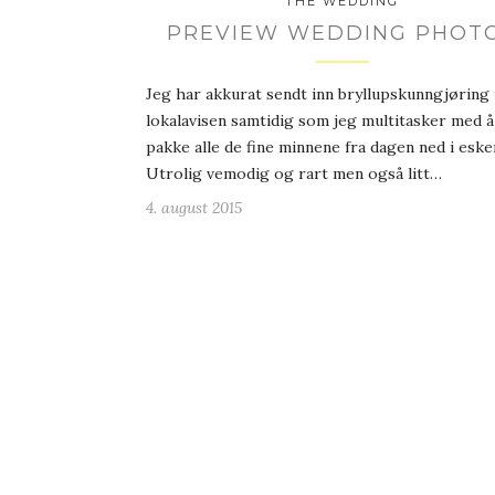
THE WEDDING
PREVIEW WEDDING PHOT
Jeg har akkurat sendt inn bryllupskunngjøring t
lokalavisen samtidig som jeg multitasker med å
pakke alle de fine minnene fra dagen ned i eske
Utrolig vemodig og rart men også litt…
4. august 2015