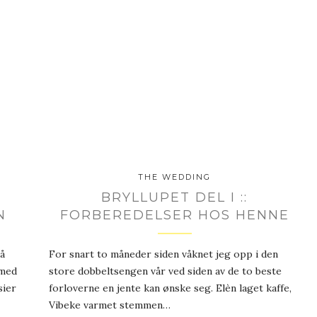
THE WEDDING
BRYLLUPET DEL I ::
N
FORBEREDELSER HOS HENNE
å
For snart to måneder siden våknet jeg opp i den
 med
store dobbeltsengen vår ved siden av de to beste
sier
forloverne en jente kan ønske seg. Elèn laget kaffe,
Vibeke varmet stemmen…