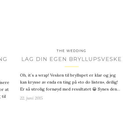
THE WEDDING
NG
LAG DIN EGEN BRYLLUPSVESKE
Oh, it`s a wrap! Vesken til bryllupet er klar og jeg
kan krysse av enda en ting på «to do listen», deilig!
isere
Er så utrolig fornøyd med resultatet 😀 Synes den…
or at
 til
22. juni 2015