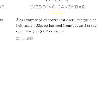
THE WEDDING
OS
WEDDING CANDYBAR
il
Å ha candybar på en større fest eller i et bryllup er
helt vanlig i USA, og har med årene begynt å ta seg
r.
opp i Norge også. Da vi døpte…
27. juli 2015