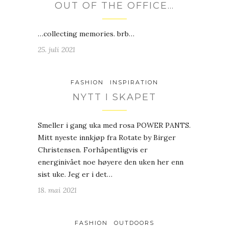
OUT OF THE OFFICE…
…collecting memories. brb…
25. juli 2021
FASHION
INSPIRATION
NYTT I SKAPET
Smeller i gang uka med rosa POWER PANTS.
Mitt nyeste innkjøp fra Rotate by Birger
Christensen. Forhåpentligvis er
energinivået noe høyere den uken her enn
sist uke. Jeg er i det…
18. mai 2021
FASHION
OUTDOORS