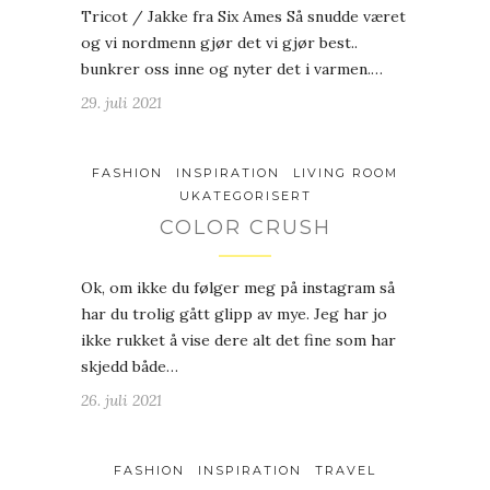
Tricot / Jakke fra Six Ames Så snudde været
og vi nordmenn gjør det vi gjør best..
bunkrer oss inne og nyter det i varmen.…
29. juli 2021
FASHION
INSPIRATION
LIVING ROOM
UKATEGORISERT
COLOR CRUSH
Ok, om ikke du følger meg på instagram så
har du trolig gått glipp av mye. Jeg har jo
ikke rukket å vise dere alt det fine som har
skjedd både…
26. juli 2021
FASHION
INSPIRATION
TRAVEL