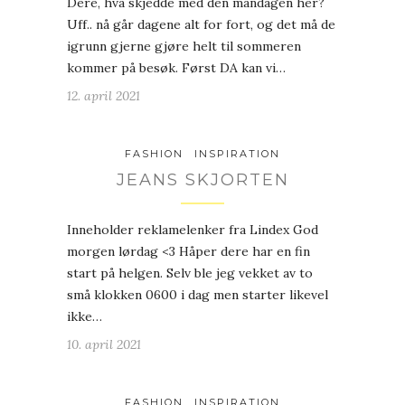
Dere, hva skjedde med den mandagen her?
Uff.. nå går dagene alt for fort, og det må de
igrunn gjerne gjøre helt til sommeren
kommer på besøk. Først DA kan vi…
12. april 2021
FASHION
INSPIRATION
JEANS SKJORTEN
Inneholder reklamelenker fra Lindex God
morgen lørdag <3 Håper dere har en fin
start på helgen. Selv ble jeg vekket av to
små klokken 0600 i dag men starter likevel
ikke…
10. april 2021
FASHION
INSPIRATION